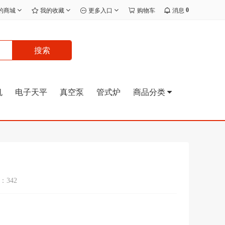
0
的商城
我的收藏
更多入口
购物车
消息
搜索
机
电子天平
真空泵
管式炉
商品分类
342