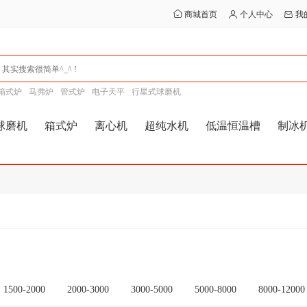
商城首页
个人中心
我
箱式炉
马弗炉
管式炉
电子天平
行星式球磨机
球磨机
箱式炉
离心机
超纯水机
低温恒温槽
制冰
1500-2000
2000-3000
3000-5000
5000-8000
8000-12000