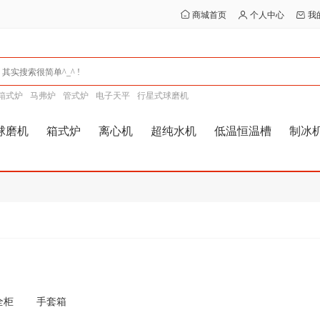
商城首页
个人中心
我
箱式炉
马弗炉
管式炉
电子天平
行星式球磨机
球磨机
箱式炉
离心机
超纯水机
低温恒温槽
制冰
全柜
手套箱